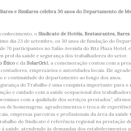
, Bares e Similares celebra 30 anos do Departamento de M
econhecimento, o
Sindicato de Hotéis, Restaurantes, Bares 
timo dia 23 de setembro, os 30 anos de fundação do Depa
de 70 participantes no Salão Avenida do Ritz Plaza Hotel,
 prol da saúde e segurança dos trabalhadores do setor.
o Ético
e da
SolarGri
d, a comemoração contou com a prese
 contadores, empresários e autoridades locais. Ele agrad
o e continuidade do departamento ao longo dos anos.
gurança do Trabalho é uma conquista importante para o n
nção e cuidado com a saúde ocupacional dos trabalhadores
omisso com a qualidade dos serviços prestados”, afirmou
s de homenagens, agradecimentos e troca de experiência
cais, empresas parceiras e profissionais da área da saúde
balho do Sindicato é referência regional na prestação d
 à saúde, atendendo às demandas dos estabelecimentos a