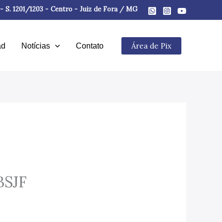
 - S. 1201/1203 - Centro - Juiz de Fora / MG
Área de Pix
ad
Notícias
Contato
BSJF