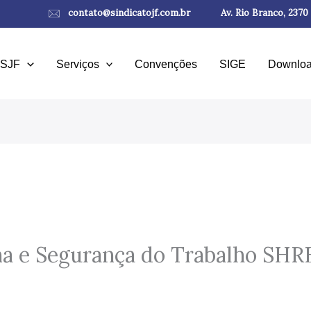
contato@sindicatojf.com.br
Av. Rio Branco, 2370
SJF
Serviços
Convenções
SIGE
Downlo
na e Segurança do Trabalho SHR