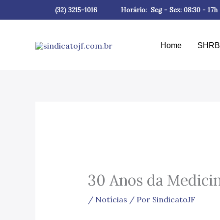
Ir
(
32) 3215-1016
Horário: Seg - Sex: 08:30 - 17h
para
o
conteúdo
Home
SHRB
30 Anos da Medici
/
Notícias
/ Por
SindicatoJF