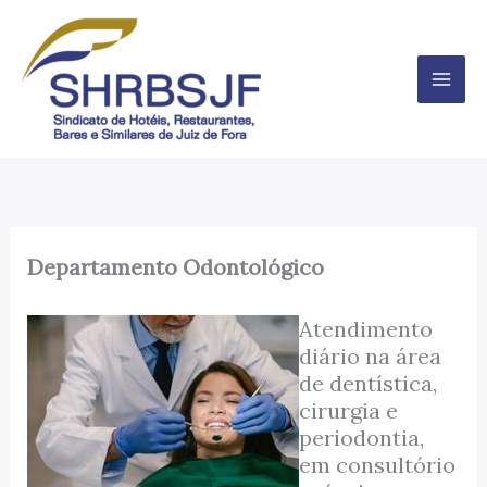
Ir
para
o
conteúdo
Departamento Odontológico
Atendimento
diário na área
de dentística,
cirurgia e
periodontia,
em consultório